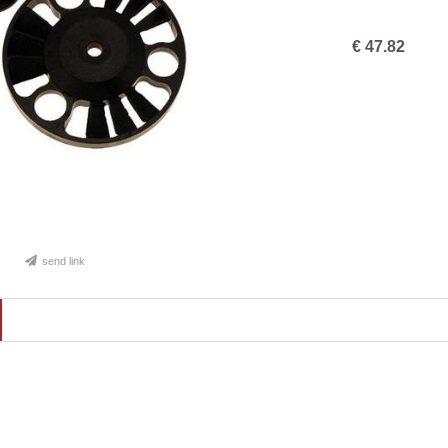
€
47.82
send link