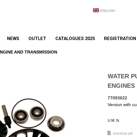
ENGLISH
NEWS
OUTLET
CATALOGUES 2025
REGISTRATION
NGINE AND TRANSMISSION
WATER PU
ENGINES
77093622
Version with c
U.M. N.
download pdf