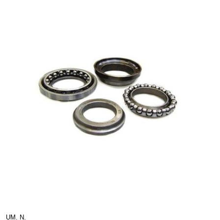
UM. N.