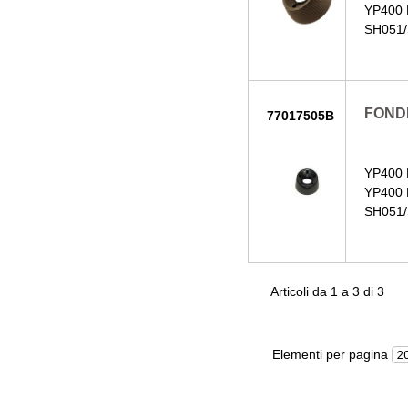
YP400 
SH051/
FONDE
77017505B
YP400 
YP400 
SH051/
Articoli da 1 a 3 di 3
Elementi per pagina