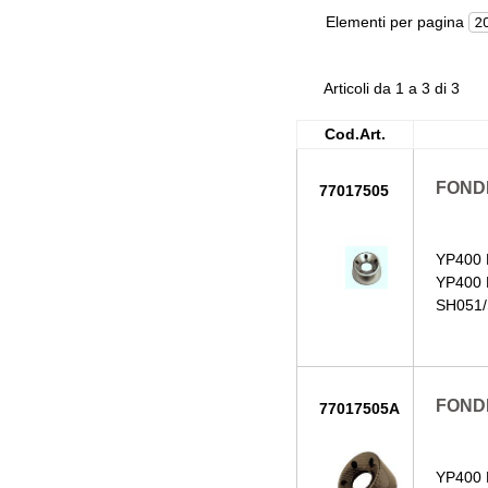
Elementi per pagina
Articoli da 1 a 3 di 3
Cod.Art.
FOND
77017505
YP400 
YP400 
SH051/
FONDE
77017505A
YP400 