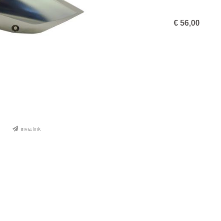
€
56,00
invia link