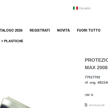
ITALIANO
TALOGO 2026
REGISTRATI
NOVITÀ
FUORI TUTTO
 > PLASTICHE
PROTEZI
MAX 2008
77017702
rif. orig. 4B1
UM. N.
download pdf