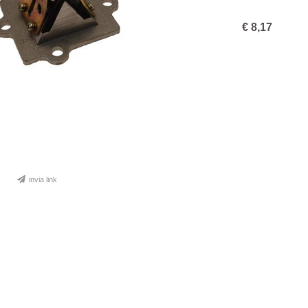
€
8,17
invia link