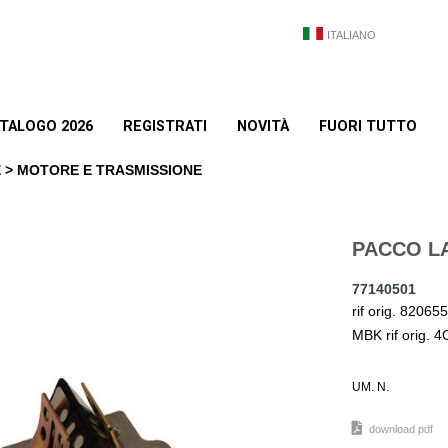
ITALIANO
TALOGO 2026
REGISTRATI
NOVITÀ
FUORI TUTTO
 > MOTORE E TRASMISSIONE
PACCO L
77140501
rif orig. 8206
MBK rif orig
UM. N.
download pdf