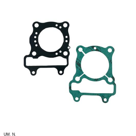
UM. N.