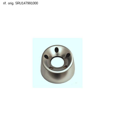
rif. orig. 5RU147991000