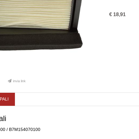
€
18,91
invia link
PALI
ali
100 / B7M154070100