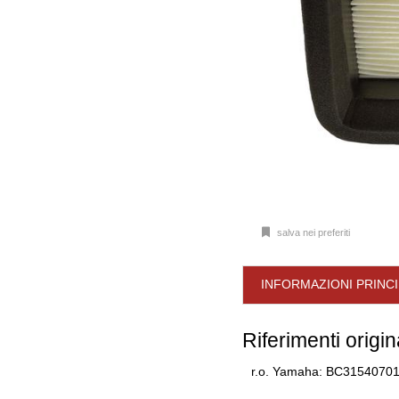
salva nei preferiti
INFORMAZIONI PRINCI
Riferimenti origin
r.o. Yamaha: BC3154070