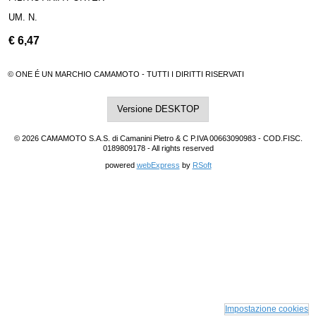
UM. N.
€
6,47
© ONE É UN MARCHIO CAMAMOTO - TUTTI I DIRITTI RISERVATI
Versione DESKTOP
© 2026 CAMAMOTO S.A.S. di Camanini Pietro & C P.IVA 00663090983 - COD.FISC.
0189809178 - All rights reserved
powered
webExpress
by
RSoft
Impostazione cookies