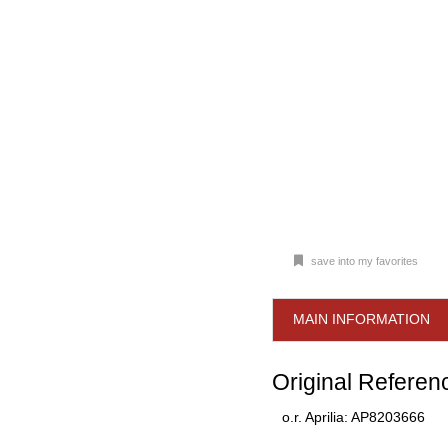
save into my favorites
MAIN INFORMATION
Original Referen
o.r. Aprilia: AP8203666