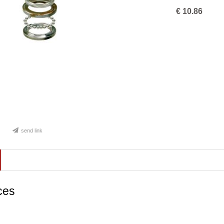
€
10.86
send link
ces