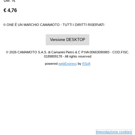
UM. N.
€
4,76
© ONE É UN MARCHIO CAMAMOTO - TUTTI I DIRITTI RISERVATI
Versione DESKTOP
© 2026 CAMAMOTO S.A.S. di Camanini Pietro & C P.IVA 00663090983 - COD.FISC.
0189809178 - All rights reserved
powered
webExpress
by
RSoft
Impostazione cookies