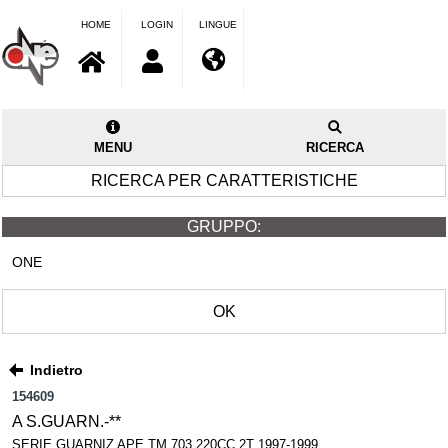
HOME
LOGIN
LINGUE
MENU
RICERCA
RICERCA PER CARATTERISTICHE
GRUPPO:
ONE
OK
Indietro
154609
A S.GUARN.-**
SERIE GUARNIZ APE TM 703 220CC 2T 1997-1999