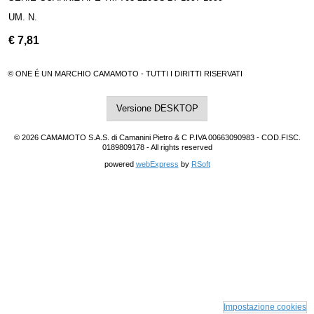
UM. N.
€
7,81
© ONE É UN MARCHIO CAMAMOTO - TUTTI I DIRITTI RISERVATI
Versione DESKTOP
© 2026 CAMAMOTO S.A.S. di Camanini Pietro & C P.IVA 00663090983 - COD.FISC.
0189809178 - All rights reserved
powered
webExpress
by
RSoft
Impostazione cookies