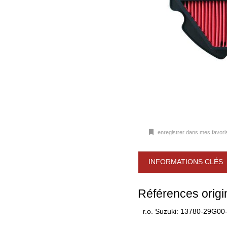
enregistrer dans mes favori
INFORMATIONS CLÉS
Références origi
r.o. Suzuki: 13780-29G00