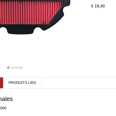
€
19,40
s
envoi link
PRODUITS LIES
nales
-000